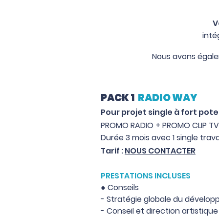
V
inté
Nous avons égalem
PACK 1
RADIO WAY
Pour projet single à fort pote
PROMO RADIO + PROMO CLIP TV
Durée 3 mois
avec 1 single trava
Tarif :
NOUS CONTACTER
PRESTATIONS INCLUSES
●
Conseils
- Straté
gie globale du dévelop
- Conseil et direction artistique