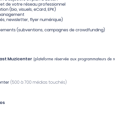
 et de votre réseau professionnel
ion (bio, visuels, eCard, EPK)
y management
, newsletter, flyer numérique)
ancements (subventions, campagnes de crowdfunding)
ast
Muzicenter
(platefo
rme
réservé
e
aux programmateurs de r
center
(500 à 700 médias touchés)
ios