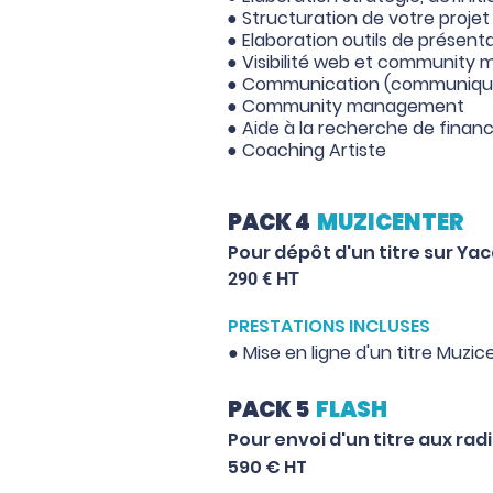
● Structuration de votre projet
● Elaboration outils de présentat
● Visibilité web et communit
● Communication (communiqués
● Community management
● Aide à la recherche de fin
● Coaching Artiste
PACK 4
MUZICENTER
Pour dépôt d'un titre sur
Yac
29
0 € HT
PRESTATIONS INCLUSES
● Mise en ligne d'un titre Muzi
PACK 5
FLASH
Pour envoi d'un titre aux rad
590 € HT