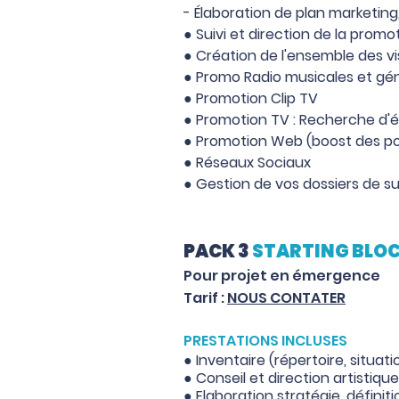
- Élaboration de plan marketin
● Suivi et direction de la promo
● Création de l'ensemble des v
● Promo Radio musicales et géné
● Promotion Cl
ip TV
● Promotion TV : Recherche d'é
● Promotion Web (boost des po
● Réseaux Sociaux
● Gestion de vos dossiers de s
PACK 3
STARTING BLO
Pour projet en émergence
Tarif :
NOUS CONTATER
PRESTATIONS INCLUSES
● Inventaire (répertoire, situat
● Conseil et direction
artistiqu
● Elaboration stratégie, définiti