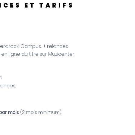
ICES ET TARIFS
Ferarock, Campus... + relances
en ligne du titre sur Muzicenter
re
lances.
par mois
(2 mois minimum)