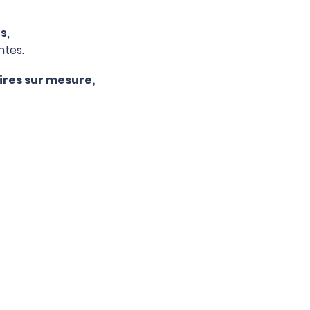
s,
ntes.
ires sur mesure,