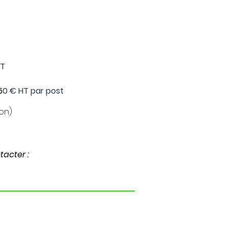
HT
5
0 € HT par post
on)
acter :