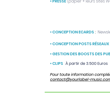
• PRESSE
(papier + leurs sites W
• CONCEPTION ECARDS
:
Newsl
• CONCEPTION POSTS RÉSEAUX
• GESTION DES BOOSTS DES PU
• CLIPS
:
À partir de 3.500 Euros
P
our toute information complé
contact@yourlabel-music.co