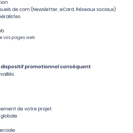
tion
isuels de com
(Newsletter, eCard, Réseaux sociaux)
éralistes
b​
 de vos pages web
 dispositif promotionnel conséquent
aillés.
pement de votre projet
 globale
erciale