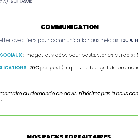
eb) :
Sur Devis
COMMUNICATION
etter avec liens pour communication aux médias :
150 € 
 SOCIAUX
:
I
mages et vidéos pour posts, stories et reels
: 
BLICATIONS
:
20€ par post
(en plus du budget de promoti
mentaire ou demande de devis, n'hésitez pas à nous cont
m
NOS PACKS FORFAITAIRES