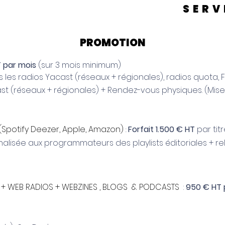
SERV
PROMOTION
T par mois
(sur 3 mois minimum)
 les radios Yacast (réseaux + régionales), radios quota, 
t (réseaux + régionales) + Rendez-vous physiques. (Mise 
(Spotify Deezer, Apple, Amazon)
Forfait 1.500 € HT
par tit
:
alisée aux programmateurs des playlists éditoriales + re
+ WEB RADIOS
+
WEBZINES , BLOGS & PODCASTS
:
950 € HT 