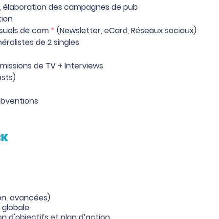
g, élaboration des campagnes de pub
tion
isuels de com
*
(Newsletter, eCard, Réseaux sociaux)
ralistes de 2 singles
missions de TV + Interviews
sts)
ubventions
CK
ion, avancées)
e globale
on d'objectifs et plan d’action