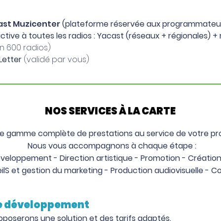
ast
Muzicenter
(platefo
rme
réservé
e
aux programmateur
ctive à toutes les radios : Yacast (réseaux + régionales) +
on 600 radios)
sLetter
(validé par vous)
NOS SERVICES À LA CARTE
e gamme complète de prestations au service de votre pro
Nous vous accompagnons à chaque étape :
veloppement - Direction artistique - Promotion - Création 
ilS et gestion du marketing - Production audiovisuelle -
de développement
oposerons une solution et des tarifs adaptés.